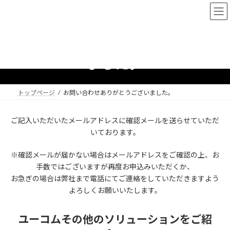
コ
ナ
ン
ビ
テ
ゲ
ン
ー
お問い合わせありがとうござい
ツ
シ
へ
ョ
ました。
ス
ン
キ
に
ッ
移
トップページ
お問い合わせありがとうございました。
プ
動
ご記入いただいたメールアドレスに確認メールを送らせていただ
いております。
※確認メールが届かない場合はメールアドレスをご確認の上、お
手数ではございますが再度お申込みいただくか、
お急ぎの場合は弊社まで電話にてご連絡をしていただきますよう
よろしくお願いいたします。
ユーコムその他のソリューションをご紹